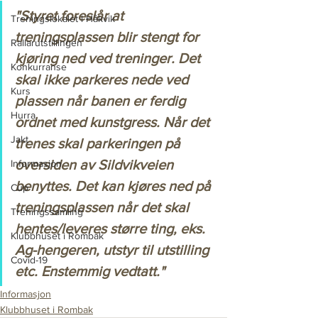
"Styret foreslår at 
Treningslokalet i Håkvik
treningsplassen blir stengt for 
Rallarutstillingen
kjøring ned ved treninger. Det 
Konkurranse
skal ikke parkeres nede ved 
Kurs
plassen når banen er ferdig 
Hurra
ordnet med kunstgress. Når det 
Jakt
trenes skal parkeringen på 
oversiden av Sildvikveien 
Informasjon
benyttes. Det kan kjøres ned på 
Cup
treningsplassen når det skal 
Treningssamling
hentes/leveres større ting, eks. 
Klubbhuset i Rombak
Ag-hengeren, utstyr til utstilling 
Covid-19
etc. Enstemmig vedtatt."
Informasjon
Klubbhuset i Rombak