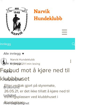
Narvik
Hundeklubb
Innlegg
Alle innlegg
Narvik Hundeklubb
Alle innlegg
6. juni 2021
1 min lesing
Forbud mot å kjøre ned til
Agility
klubbhuset
Rallylydighet
Etter vedtak gjort på styremøte, 
Brukshund
26.05.21, er det ikke tillatt å kjøre ned til 
Lydighet
treningsplassen ved klubbhuset i 
Rombakken:
Hverdagslydighet