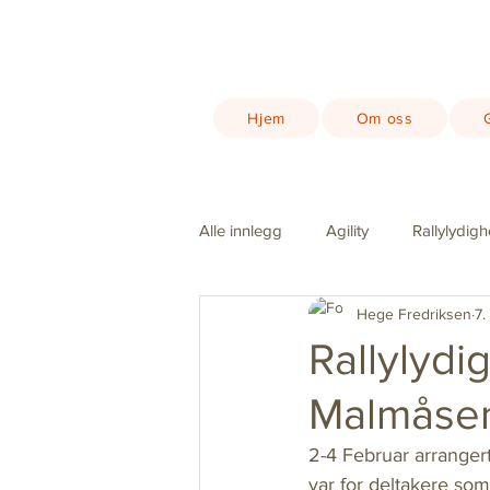
Hjem
Om oss
Alle innlegg
Agility
Rallylydigh
Hege Fredriksen
7.
Rallarutstillingen
Konkurrans
Rallylydi
Malmåse
Klubbhuset i Rombak
Covid-
2-4 Februar arranger
var for deltakere som 