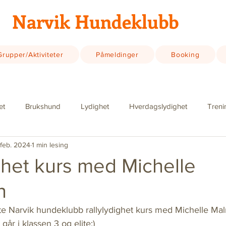
Narvik Hundeklubb
Grupper/Aktiviteter
Påmeldinger
Booking
et
Brukshund
Lydighet
Hverdagslydighet
Treni
 feb. 2024
1 min lesing
e
Kurs
Hurra
Jakt
Informasjon
Cup
T
ghet kurs med Michelle
n
19
te Narvik hundeklubb rallylydighet kurs med Michelle Ma
går i klassen 3 og elite:)