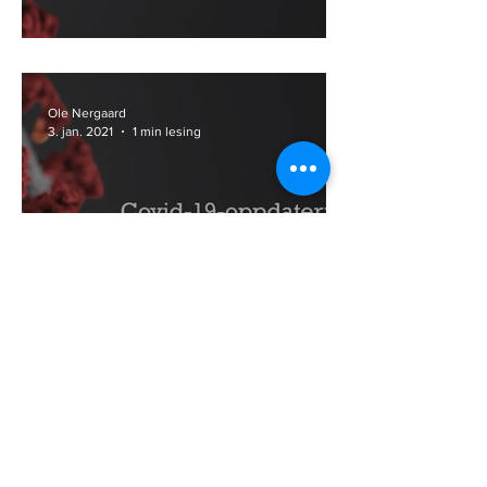
Videreføring av koronatiltak
Ole Nergaard
3. jan. 2021
1 min lesing
Nye koronaregler fra 4.
januar 2021
Narvik Hundeklubb arrangerer
appellmerkeprøver med
forhåndspåmelding. Ønsker du å