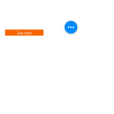
3.
Lag en hendelse, og inviter
hallbooknarvik@gmail.com
Les mer
Bli medlem
Viktig info:
Det er ikke tillat å trene i
hallen på første dag av
høytidene
(1.nyttårsdag,
1.påskedag, 1.pinsedag
og
1.juledag,).
Øvrige helligdager holdes
treningen rolig.