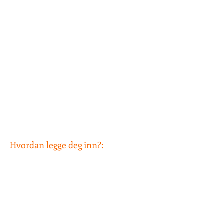
Hvordan legge deg inn?:
1.
Logg inn på din Google-konto.
2.
Gå inn på din Google-kalender.