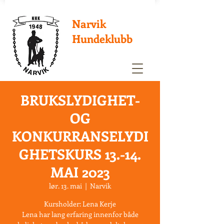
Narvik
Hundeklubb
BRUKSLYDIGHET-
OG
KONKURRANSELYDI
GHETSKURS 13.-14.
MAI 2023
lør. 13. mai
  |  
Narvik
Kursholder: Lena Kerje
Lena har lang erfaring innenfor både