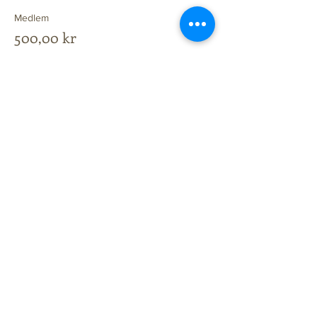
Medlem
500,00 kr
Ikke-Medlem
650,00 kr
Dele denne eventen
Narvik hundeklubb, Boks 91, 8502 Narvik