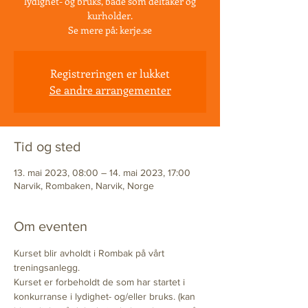
lydighet- og bruks, både som deltaker og
kurholder.
Se mere på: kerje.se
Registreringen er lukket
Se andre arrangementer
Tid og sted
13. mai 2023, 08:00 – 14. mai 2023, 17:00
Narvik, Rombaken, Narvik, Norge
Om eventen
Kurset blir avholdt i Rombak på vårt 
treningsanlegg.  
Kurset er forbeholdt de som har startet i 
konkurranse i lydighet- og/eller bruks. (kan 