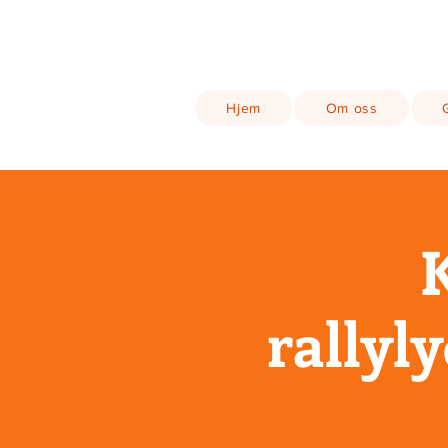
Hjem
Om oss
rallyly