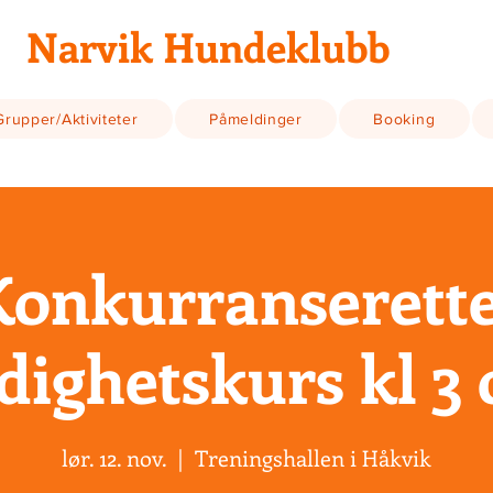
Narvik Hundeklubb
Grupper/Aktiviteter
Påmeldinger
Booking
Konkurranserette
dighetskurs kl 3 
lør. 12. nov.
  |  
Treningshallen i Håkvik