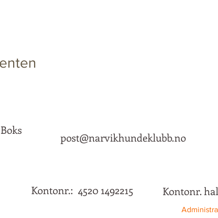
enten
 Boks
post@narvikhundeklubb.no
Kontonr.: 4520 1492215
Kontonr. ha
Administra