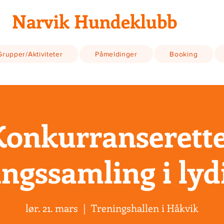
Narvik Hundeklubb
Grupper/Aktiviteter
Påmeldinger
Booking
Konkurranserette
ingssamling i lyd
lør. 21. mars
  |  
Treningshallen i Håkvik