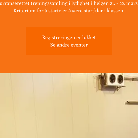
rranserettet treningssamling i lydighet i helgen 21. - 22. mars
Kriterium for å starte er å være startklar i klasse 1.
Registreringen er lukket
Se andre eventer