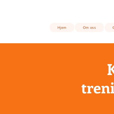
Hjem
Om oss
tren