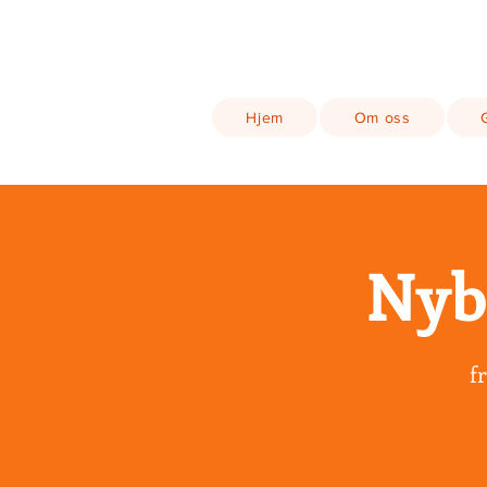
Hjem
Om oss
Nyb
fr