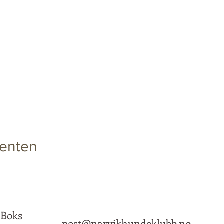
enten
 Boks
post@narvikhundeklubb.no