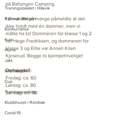
på Ballangen Camping. 
Treningslokalet i Håkvik
Rallarutstillingen
I år var det så mange påmeldte at det 
ikke holdt med én dommer, men vi 
Konkurranse
måtte ha to! Dommeren for klasse 1 og 2 
Kurs
var Hege Fredriksen, og dommeren for 
klasse 3 og Elite var Anneli Kilen 
Hurra
Kjeserud. Begge to kjempetrivelige! 
Jakt
Deltakertall:
Informasjon
Fredag: ca. 60
Cup
Lørdag: ca. 80
Treningssamling
Søndag: ca. 80
Klubbhuset i Rombak
Covid-19