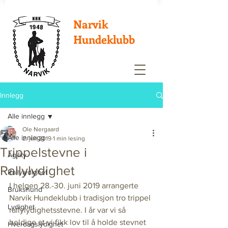
Narvik
Hundeklubb
Innlegg
Alle innlegg
Ole Nergaard
Alle innlegg
2. juli 2019
1 min lesing
Trippelstevne i
Agility
Rallylydighet
Rallylydighet
I helgen 28.-30. juni 2019 arrangerte 
Brukshund
Narvik Hundeklubb i tradisjon tro trippel 
Lydighet
rallylydighetsstevne. I år var vi så 
heldige at vi fikk lov til å holde stevnet 
Hverdagslydighet